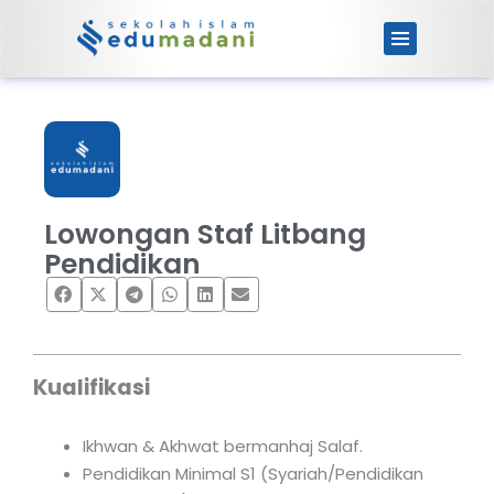
Skip
to
content
Lowongan Staf Litbang
Pendidikan
Kualifikasi
Ikhwan & Akhwat bermanhaj Salaf.
Pendidikan Minimal S1 (Syariah/Pendidikan